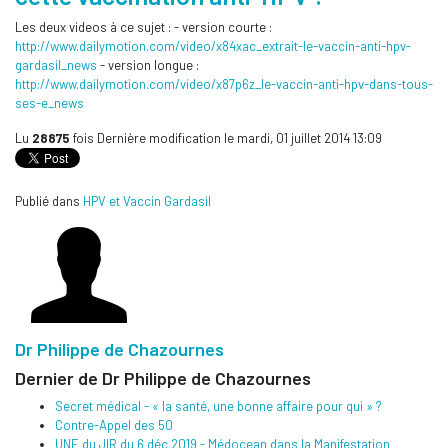
Les deux videos à ce sujet : - version courte :
http://www.dailymotion.com/video/x84xac_extrait-le-vaccin-anti-hpv-
gardasil_news
- version longue :
http://www.dailymotion.com/video/x87p6z_le-vaccin-anti-hpv-dans-tous-
ses-e_news
Lu
28875
fois
Dernière modification le mardi, 01 juillet 2014 13:09
Publié dans
HPV et Vaccin Gardasil
Dr Philippe de Chazournes
Dernier de Dr Philippe de Chazournes
Secret médical - « la santé, une bonne affaire pour qui » ?
Contre-Appel des 50
UNE du JIR du 6 déc 2019 - Médocean dans la Manifestation