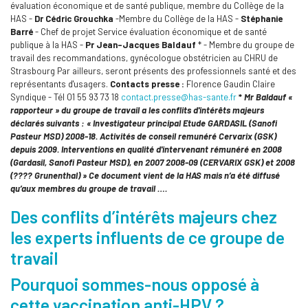
évaluation économique et de santé publique, membre du Collège de la
HAS -
Dr Cédric Grouchka
-Membre du Collège de la HAS -
Stéphanie
Barré
- Chef de projet Service évaluation économique et de santé
publique à la HAS -
Pr Jean-Jacques Baldauf
* - Membre du groupe de
travail des recommandations, gynécologue obstétricien au CHRU de
Strasbourg Par ailleurs, seront présents des professionnels santé et des
représentants d'usagers.
Contacts presse :
Florence Gaudin Claire
Syndique - Tél 01 55 93 73 18
contact.presse@has-sante.fr
*
Mr Baldauf «
rapporteur » du groupe de travail a les conflits d'intérêts majeurs
déclarés suivants : « Investigateur principal Etude GARDASIL (Sanofi
Pasteur MSD) 2008-18. Activités de conseil remunéré Cervarix (GSK)
depuis 2009. Interventions en qualité d'intervenant rémunéré en 2008
(Gardasil, Sanofi Pasteur MSD), en 2007 2008-09 (CERVARIX GSK) et 2008
(???? Grunenthal) »
Ce document vient de la HAS mais n’a été diffusé
qu’aux membres du groupe de travail ….
Des conflits d’intérêts majeurs chez
les experts influents de ce groupe de
travail
Pourquoi sommes-nous opposé à
cette vaccination anti-HPV ?