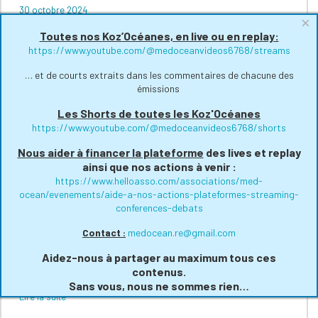
30 octobre 2024
×
Après 4 ans de pause sanitaire, riche et salutaire, nos
Toutes nos Koz’Océanes, en live ou en replay:
Méd'Oceanes reprennent https://www.medocean.re/actions/med-
https://www.youtube.com/@medoceanvideos6768/streams
oceanes Échanges entre public et experts, en toute simplicité et
humanité, pui...
… et de courts extraits dans les commentaires de chacune des
Lire la suite
émissions
Secret médical - « la santé, une bonne affaire
Les Shorts de toutes les Koz'Océanes
pour qui » ?
https://www.youtube.com/@medoceanvideos6768/shorts
20 septembre 2019
Nous aider à financer la plateforme
des lives et replay
...
ainsi que nos actions à venir :
Lire la suite
https://www.helloasso.com/associations/med-
12 ème Med'Oceane : Alertes aux Pertubateurs
ocean/evenements/aide-a-nos-actions-plateformes-streaming-
conferences-debats
Endocriniens
8 avril 2019
Contact :
medocean.re@gmail.com
Depuis plusieurs années, les émissions et les articles se
Aidez-nous à partager au maximum tous ces
multiplient ainsi que les conférences sur les perturbateurs
endocriniens. Et pourtant, l'information passe mal. Certains
contenus.
préfèrent se dire: ...
Sans vous, nous ne sommes rien…
Lire la suite