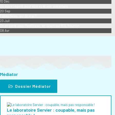
10 Déc
Un autre regard, pour être vu et voir autrement
20 Sep
Fakes News: qui dit vrai ?
23 Juil
On en parle avec Med'Ocean, en direct sur RTL Réunion
08 Avr
Médiator
Dossier Médiator
Le laboratoire Servier : coupable, mais pas