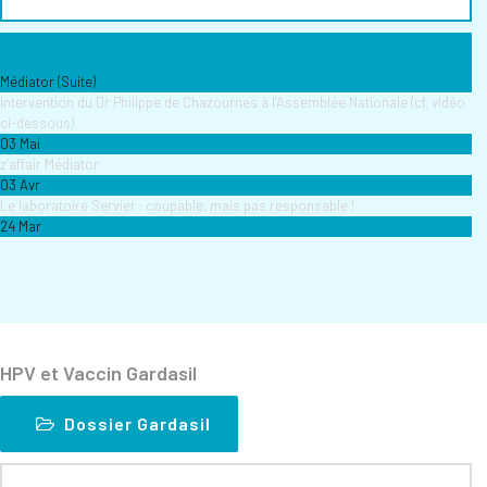
Médiator (Suite)
Intervention du Dr Philippe de Chazournes à l’Assemblée Nationale (cf. vidéo
ci-dessous)
03 Mai
z’affair Médiator
03 Avr
Le laboratoire Servier : coupable, mais pas responsable !
24 Mar
HPV et Vaccin Gardasil
Dossier Gardasil