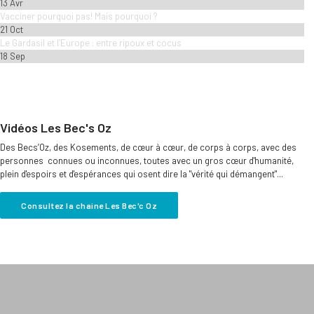
13 Avr
Vacciner pourquoi pas! Mais pourquoi ?
21 Oct
Le Gardasil et l’Europe : entre ripoux et cocus
18 Sep
Vidéos Les Bec's Oz
Des Becs’Oz, des Kosements, de cœur à cœur, de corps à corps, avec des
personnes connues ou inconnues, toutes avec un gros cœur d'humanité,
plein d'espoirs et d'espérances qui osent dire la "vérité qui démangent"...
Consultez la chaine Les Bec'c Oz