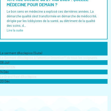
MÉDECINE POUR DEMAIN ?
Le bon sens en médecine a explosé ces dernières années. La
démarche qualité s'est transformée en démarche de médiocrité,
dirigée par les lobbyistes de la santé, au détriment de la qualité
des soins, d...
Lire la suite
Le serment d'Asclepios (Suite)
Le Serment d’Asclepios à l'attention (intention?) de tous les soignants
06 Juil
INVITATION
14 Déc
Le Grand Raid d’Asclépios
20 Déc