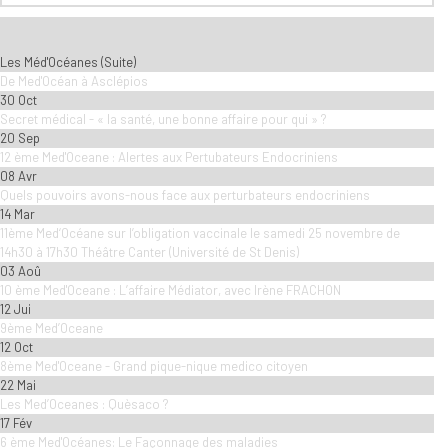
Les Méd'Océanes (Suite)
De Med'Océan à Asclépios
30 Oct
Secret médical - « la santé, une bonne affaire pour qui » ?
20 Sep
12 ème Med'Oceane : Alertes aux Pertubateurs Endocriniens
08 Avr
Quels pouvoirs avons-nous face aux perturbateurs endocriniens
14 Mar
11ème Med‘Océane sur l’obligation vaccinale le samedi 25 novembre de
14h30 à 17h30 Théâtre Canter (Université de St Denis)
03 Aoû
10 ème Med'Oceane : L’affaire Médiator, avec Irène FRACHON
12 Jui
9ème Med’Oceane
12 Oct
8ème Med'Oceane - Grand pique-nique medico citoyen
22 Mai
Les Med’Oceanes : Quèsaco ?
17 Fév
6 ème Med'Océanes: Le Façonnage des maladies