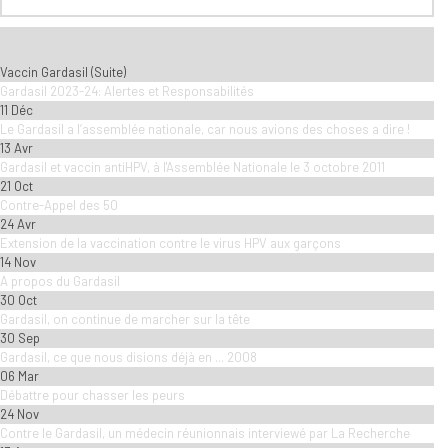
Vaccin Gardasil (Suite)
Gardasil 2023-24: Alertes et Responsabilités
11 Déc
Le Gardasil a l’assemblée nationale, car nous avions des choses a dire !
13 Avr
Gardasil et vaccin antiHPV, à l'Assemblée Nationale le 3 octobre 2011
21 Oct
Contre-Appel des 50
24 Avr
Extension de la vaccination contre le virus HPV aux garçons
14 Nov
A propos du Gardasil
30 Oct
Gardasil, on continue de marcher sur la tête
30 Sep
Gardasil, ce que nous disions déjà en ... 2008
06 Mar
Débattre pour chasser les peurs
24 Nov
Contre le Gardasil, un médecin réunionnais interviewé par La Recherche