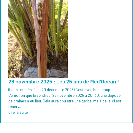
28 novembre 2025 : Les 25 ans de Med'Océan !
(Lettre numéro 1 du 20 décembre 2025) C’est avec beaucoup
d’émotion que le vendredi 28 novembre 2025 à 20h30, une dépose
de graines a eu lieu. Cela aurait pu être une gerbe, mais celle-ci est
réserv...
Lire la suite