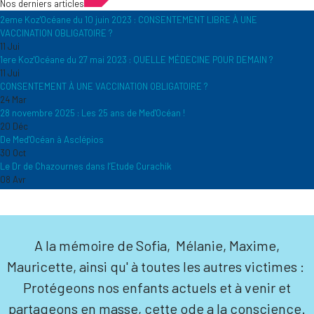
Nos derniers articles
2eme Koz'Océane du 10 juin 2023 : CONSENTEMENT LIBRE À UNE
VACCINATION OBLIGATOIRE ?
11 Jui
1ere Koz'Océane du 27 mai 2023 : QUELLE MÉDECINE POUR DEMAIN ?
11 Jui
CONSENTEMENT À UNE VACCINATION OBLIGATOIRE ?
24 Mar
28 novembre 2025 : Les 25 ans de Med'Océan !
20 Déc
De Med'Océan à Asclépios
30 Oct
Le Dr de Chazournes dans l’Etude Curachik
08 Avr
A la mémoire de Sofia, Mélanie, Maxime,
Mauricette, ainsi qu' à toutes les autres victimes :
Protégeons nos enfants actuels et à venir et
partageons en masse, cette ode a la conscience.