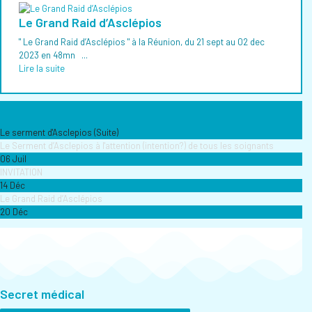
Le Grand Raid d’Asclépios
" Le Grand Raid d’Asclépios " à la Réunion, du 21 sept au 02 dec
2023 en 48mn ...
Lire la suite
Le serment d'Asclepios (Suite)
Le Serment d’Asclepios à l'attention (intention?) de tous les soignants
06 Juil
INVITATION
14 Déc
Le Grand Raid d’Asclépios
20 Déc
Secret médical