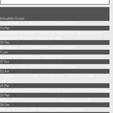
Actualités (Suite)
CONSENTEMENT À UNE VACCINATION OBLIGATOIRE ?
24 Mar
Vaccinations vénéneuses obligatoires chez l'enfant : Lettre ouverte aux
citoyens, aux élus et aux services de santé
05 Fév
Bronchiolite : Alerte nouveaux nés, dangers Beyfortus
11 Jan
A propos des futurs vaccins contre la Covid
27 Oct
L’Outre-mer, lutter contre les violences domestiques
02 Avr
COVID-19 : VIVRE ENFERMÉ OU MOURIR LIBRE ? EST- CE LA BONNE
QUESTION ?
25 Mar
Edition spéciale sur Radio Réunion 1er : On s'explique : Spéciale Coronavirus
20 Mar
Ne pas confondre showbiz et médecine validée par les preuves
06 Fév
UNE du JIR du 6 déc 2019 - Médocean dans la Manifestation