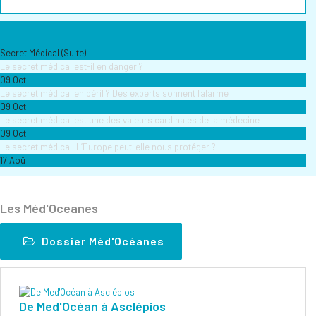
Secret Médical (Suite)
Le secret médical est-il en danger ?
09 Oct
Le secret médical en péril ? Des experts sonnent l'alarme
09 Oct
Le secret médical est une des valeurs cardinales de la médecine
09 Oct
Le secret médical. L’Europe peut-elle nous protéger ?
17 Aoû
Les Méd'Oceanes
Dossier Méd'Océanes
De Med'Océan à Asclépios