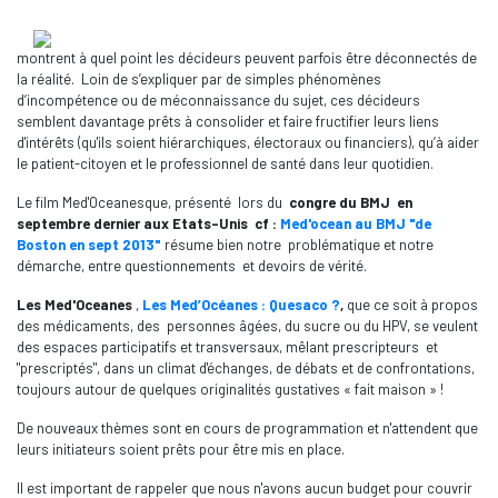
montrent à quel point les décideurs peuvent parfois être déconnectés de
la réalité. Loin de s’expliquer par de simples phénomènes
d’incompétence ou de méconnaissance du sujet, ces décideurs
semblent davantage prêts à consolider et faire fructifier leurs liens
d'intérêts (qu'ils soient hiérarchiques, électoraux ou financiers), qu’à aider
le patient-citoyen et le professionnel de santé dans leur quotidien.
Le film Med'Oceanesque, présenté lors du
congre du BMJ en
septembre dernier aux Etats-Unis cf :
Med'ocean au BMJ "de
Boston en sept 2013"
résume bien notre problématique et notre
démarche, entre questionnements et devoirs de vérité.
Les Med'Oceanes
,
Les Med’Océanes : Quesaco ?
,
que ce soit à propos
des médicaments, des personnes âgées, du sucre ou du HPV, se veulent
des espaces participatifs et transversaux, mêlant prescripteurs et
"prescriptés", dans un climat d'échanges, de débats et de confrontations,
toujours autour de quelques originalités gustatives « fait maison » !
De nouveaux thèmes sont en cours de programmation et n'attendent que
leurs initiateurs soient prêts pour être mis en place.
Il est important de rappeler que nous n'avons aucun budget pour couvrir