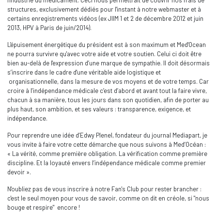
l'industrie du médicament. Ceci nous permettrait de couvrir nos frais de
structures, exclusivement dédiés pour l'instant à notre webmaster et à
certains enregistrements vidéos (ex JIIM 1 et 2 de décembre 2012 et juin
2013, HPV à Paris de juin/2014).
L'épuisement énergétique du président est à son maximum et Med'Ocean
ne pourra survivre qu'avec votre aide et votre soutien. Celui ci doit être
bien au-delà de l'expression d’une marque de sympathie. Il doit désormais
s’inscrire dans le cadre d'une véritable aide logistique et
organisationnelle, dans la mesure de vos moyens et de votre temps. Car
croire à l’indépendance médicale c’est d’abord et avant tout la faire vivre,
chacun à sa manière, tous les jours dans son quotidien, afin de porter au
plus haut, son ambition, et ses valeurs : transparence, exigence, et
indépendance.
Pour reprendre une idée d’Edwy Plenel, fondateur du journal Mediapart, je
vous invite à faire votre cette démarche que nous suivons à Med’Océan :
« La vérité, comme première obligation. La vérification comme première
discipline. Et la loyauté envers l’indépendance médicale comme premier
devoir ».
N'oubliez pas de vous inscrire à notre Fan's Club pour rester brancher :
c'est le seul moyen pour vous de savoir, comme on dit en créole, si "nous
bouge et respire" encore !