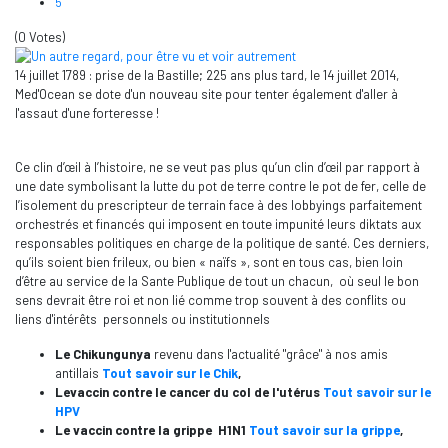
5
(0 Votes)
14 juillet 1789 : prise de la Bastille; 225 ans plus tard, le 14 juillet 2014,
Med'Ocean se dote d'un nouveau site pour tenter également d'aller à
l'assaut d'une forteresse !
Ce clin d’œil à l’histoire, ne se veut pas plus qu’un clin d’œil par rapport à
une date symbolisant la lutte du pot de terre contre le pot de fer, celle de
l’isolement du prescripteur de terrain face à des lobbyings parfaitement
orchestrés et financés qui imposent en toute impunité leurs diktats aux
responsables politiques en charge de la politique de santé. Ces derniers,
qu’ils soient bien frileux, ou bien « naïfs », sont en tous cas, bien loin
d’être au service de la Sante Publique de tout un chacun, où seul le bon
sens devrait être roi et non lié comme trop souvent à des conflits ou
liens d'intérêts personnels ou institutionnels
Le Chikungunya
revenu dans l'actualité "grâce" à nos amis
antillais
Tout savoir sur le Chik
,
Le
vaccin contre le cancer du col de l'utérus
Tout savoir sur le
HPV
Le vaccin contre la grippe H1N1
Tout savoir sur la grippe
,