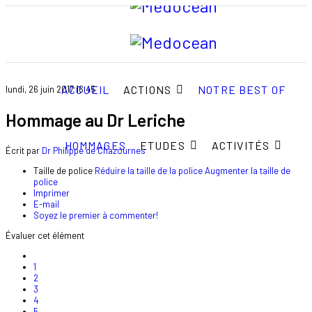
ACCUEIL
ACTIONS
NOTRE BEST OF
lundi, 26 juin 2017 16:45
Hommage au Dr Leriche
HOMMAGES
ETUDES
ACTIVITÉS
Écrit par
Dr Philippe de Chazournes
Taille de police
Réduire la taille de la police
Augmenter la taille de
police
Imprimer
E-mail
Soyez le premier à commenter!
Évaluer cet élément
1
2
3
4
5