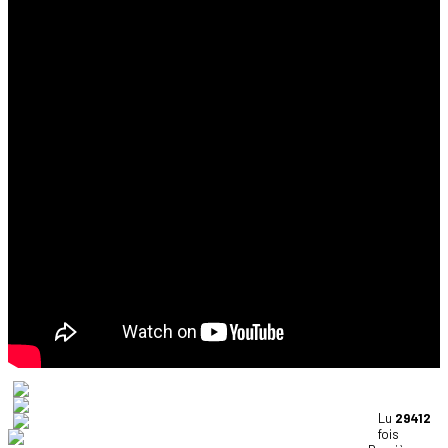
Lu
29412
fois