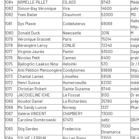
1084
ARMELLE PILLET
CILAOS
97413
Méde
1083
Simon-Bay Véronique
Vire
14500
pah
1082
Yves Batier
Chaumont
52000
MG
Halte
1081
Dys Plasie
Coldeluterus
69069
http
1080
Donald Duck
Newcastle
2016
M
1079
Véronique Grasset
Paris
75014
méde
1078
Bérangère Leroy
CONLIE
72240
sag
1077
Virginie Jaurès
Pantin
93500
Sag
1076
Nicolas Petit
Cannes
6400
prat
1075
Bjelogrlic-Laakso Nina
Helsinki
570
Dr /
1074
Anti Pétition Mensongère
Condylomes
69699
http
1073
Chantal Laniez
Linselles
59126
SOI
1072
Henri Suissa
Humeroeuille
62130
méd
1071
Christian Robert
Sainte Suzanne
97441
méde
1070
JACQUELINE ICHE
Le Fossat
9130
Dr e
1069
Houdot Daniel
La Richardais
35780
prép
1068
Ms Sandy Lunoe
Norway
1337
Phar
1067
Valérie VINCENT
CHAMBERY
73000
1066
Caroline Dombrowski
67470
seltz
DR/
7000
1065
Stig Gerdes
Fredericia
Gene
Dinamarca
1064
SYLVIE LEBRUN
Aix Les Bains
73100
DR /