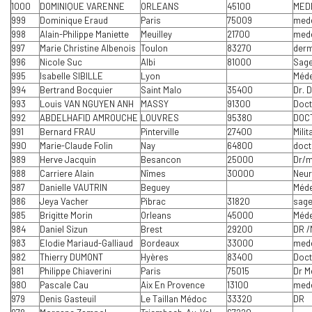
1000
DOMINIQUE VARENNE
ORLEANS
45100
MED
999
Dominique Eraud
Paris
75009
med
998
Alain-Philippe Maniette
Meuilley
21700
mede
997
Marie Christine Albenois
Toulon
83270
derm
996
Nicole Suc
Albi
81000
Sag
995
Isabelle SIBILLE
Lyon
Méde
994
Bertrand Bocquier
Saint Malo
35400
Dr. 
993
Louis VAN NGUYEN ANH
MASSY
91300
Doct
992
ABDELHAFID AMROUCHE
LOUVRES
95380
DOC
991
Bernard FRAU
Pinterville
27400
Mili
990
Marie-Claude Folin
Nay
64800
doct
989
Herve Jacquin
Besancon
25000
Dr/m
988
Carriere Alain
Nîmes
30000
Neur
987
Danielle VAUTRIN
Beguey
Méde
986
Jeya Vacher
Pibrac
31820
sage
985
Brigitte Morin
Orleans
45000
Méde
984
Daniel Sizun
Brest
29200
DR /
983
Elodie Mariaud-Galliaud
Bordeaux
33000
med
982
Thierry DUMONT
Hyères
83400
Doct
981
Philippe Chiaverini
Paris
75015
Dr M
980
Pascale Cau
Aix En Provence
13100
med
979
Denis Gasteuil
Le Taillan Médoc
33320
DR