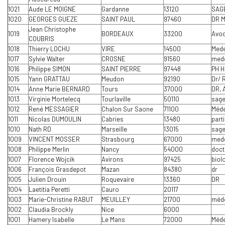
1021
Aude LE MOIGNE
Gardanne
13120
SAG
1020
GEORGES GUEZE
SAINT PAUL
97460
DR 
Jean Christophe
1019
BORDEAUX
33200
Avoc
COUBRIS
1018
Thierry LOCHU
VIRE
14500
Mede
1017
Sylvie Walter
CROSNE
91560
mede
1016
Philippe SIMON
SAINT PIERRE
97448
PH H
1015
Yann GRATTAU
Meudon
92190
Dr/ 
1014
Anne Marie BERNARD
Tours
37000
DR, 
1013
Virginie Mortelecq
Tourlaville
50110
sag
1012
René MESSAGIER
Chalon Sur Saone
71100
Méde
1011
Nicolas DUMOULIN
Cabries
13480
parti
1010
Nath RD
Marseille
13015
sag
1009
VINCENT MOSSER
Strasbourg
67000
med
1008
Philippe Merlin
Nancy
54000
doct
1007
Florence Wojcik
Avirons
97425
biol
1006
François Grasdepot
Mazan
84380
dr
1005
Julien Drouin
Roquevaire
13360
DR
1004
Laetitia Peretti
Cauro
20117
1003
Marie-Christine RABUT
MEUILLEY
21700
méde
1002
Claudia Brockly
Nice
6000
1001
Hamery Isabelle
Le Mans
72000
Méde