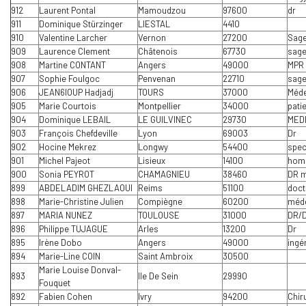
912
Laurent Pontal
Mamoudzou
97600
dr
911
Dominique Stürzinger
LIESTAL
4410
910
Valentine Larcher
Vernon
27200
Sag
909
Laurence Clement
Châtenois
67730
sag
908
Martine CONTANT
Angers
49000
MPR
907
Sophie Foulgoc
Penvenan
22710
sag
906
JEAN6lOUP Hadjadj
TOURS
37000
Méde
905
Marie Courtois
Montpellier
34000
pati
904
Dominique LEBAIL
LE GUILVINEC
29730
MED
903
François Chefdeville
Lyon
69003
Dr
902
Hocine Mekrez
Longwy
54400
spec
901
Michel Pajeot
Lisieux
14100
hom
900
Sonia PEYROT
CHAMAGNIEU
38460
DR m
899
ABDELADIM GHEZLAOUI
Reims
51100
doct
898
Marie-Christine Julien
Compiègne
60200
méde
897
MARIA NUNEZ
TOULOUSE
31000
DR/
896
Philippe TUJAGUE
Arles
13200
Dr
895
Irène Dobo
Angers
49000
ingé
894
Marie-Line COIN
Saint Ambroix
30500
Marie Louise Donval-
893
Ile De Sein
29990
Fouquet
892
Fabien Cohen
Ivry
94200
Chir