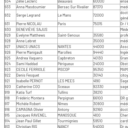
934
Zélie Leclerc
Beauvais
60000
ense
933
Anna Masdoumier
Bersac Sur Rivalier
87370
mede
doct
932
Serge Legrand
Le Mans
72000
géné
931
Pierre NICOLAU
Paris
75015
Dr /
930
GENEVIÈVE SAJUS
Méde
929
Evelyne Matthews
Saint-Senoux
35580
prof
928
Anne Lebret
35000
méde
927
UNACS UNACS
NANTES
44000
Asso
926
Pierre Manigault
Marolles
94440
Ingé
925
Andrea Vaquero
Capbreton
40130
Gran
924
Sami Haddad
Périgueux
24000
Obst
923
CECILE FERRIOLE
PISCOP
95350
MAMA
922
Denis Fesquet
30140
cito
921
Isabelle PERNOT
LES MEES
4190
Sag
920
Catherine COQ
Sceaux
92330
sag
919
Katia Turf
Tullins
38210
918
Frédéric Montera
Perpignan
66100
DR g
917
Michèle Robert
Nîmes
30900
méde
916
CAMAGNA Olivier
Antony
92160
doct
915
Jacques RAVENEL
MANOSQUE
4100
Cher
914
Jean Paul Gillet
Tourmignies
59510
card
913
Christian RIS
NANCY
54000
Dr g