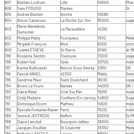
807
Bastien Loufrani
Lille
59000
Pha
806
Yves FITOUSSI
Mantes
Dr
805
Andree Bastien
Aniche
59580
804
Alison Calvaruso
La Roche Sur Yon
85000
sage
Marie-Bénédicte
803
La Pacaudière
42310
Dumontel
802
Philippe Malzy
Fourqueux
78112
Méde
801
Mirgalet François
Nice
6000
stom
800
Colette ETHEVE
St Pierre
97410
dr 
799
Rosanna Sestito
Toulouse
31200
sag
798
Robert Ival
Uzès
30700
méde
797
Karine Rutkowski
Noiron Sous Gevrey
21910
DR
796
Pascal ANGEL
42300
Mably
Oste
795
Sandrine Maur
Saint Doulchard
18230
sag
794
Bruno Le Fourn
Nantes
44000
DR / 
793
Claire Ritter
Criel Sur Mer
76910
med
792
Cindy Madaire
Conflans-En-Jarnisy
54800
Sag
791
Dominique Doom
Mathieu
14920
méde
790
Pascale Fontanie-Ravier
Paris
75012
méde
789
Yannick JEFFREDO
Belfort
90000
Dr/M
788
Claire Lenclud
Bourgoin-Jallieu
38300
méde
787
Jacques Rouillier
St Coulomb
35350
Méde
786
Nathalie LASCOLS
Lavaur
81500
méde