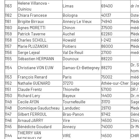
Helene Villanova -
1163
Limas
69400
dr /
Quiniou
1162
Chiara Francese
Bologna
40137
Oste
1161
Brigiite Birraux
Annecy Le Vieux
74940
Méde
1160
Agnes MORETTI
Chinon
37500
méde
1159
Patrick Taverne
Auchel
62260
Méde
1158
Charles SCHOLL
Howald
l-2412
méde
1157
Marie PLUZANSKI
Poitiers
86000
Méde
1156
Serge Lejeal
Val De Reuil
27100
mede
1155
Sébastien HERMANN
Dounoux
88220
Dr, 
1154
Christiane VON EUW
Damas-Et-Bettegney
88270
hom
1153
François Renard
Paris
75002
méd
1152
Nathalie GUENARD
37270
Athée-sur-Cher
Sag
1151
Claude Frentz
Thionville
57100
DR /
1150
Richard Lery
Bayeux
14400
Dr, 
1149
Cecile AYON
Tournefeuille
31170
Sag
1148
Dominique Gauducheau
Landudec
29710
Mede
1147
Gilbert FERROUL
Bras-Panon
97412
Géné
1146
Arnaud JARRY
Vire
14500
Chir
1145
Bénédicte Goudard
Annecy
74000
Dr M
THIERRY VAN
1144
VIRE
14500
CHI
NEDERVELDE