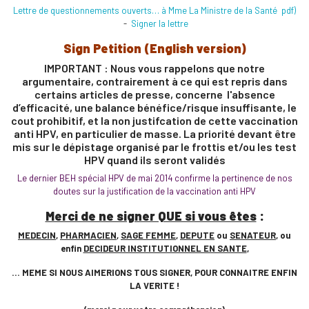
Lettre de questionnements ouverts… à Mme La Ministre de la Santé pdf)
-
Signer la lettre
Sign Petition (English version)
IMPORTANT : Nous vous rappelons que notre
argumentaire, contrairement à ce qui est repris dans
certains articles de presse, concerne l'absence
d’efficacité, une balance bénéfice/risque insuffisante, le
cout prohibitif, et la non justifcation de cette vaccination
anti HPV, en particulier de masse. La priorité devant être
mis sur le dépistage organisé par le frottis et/ou les test
HPV quand ils seront validés
Le dernier BEH spécial HPV de mai 2014 confirme la pertinence de nos
doutes sur la justification de la vaccination anti HPV
Merci de ne signer QUE si vous êtes
:
MEDECIN
,
PHARMACIEN
,
SAGE FEMME
,
DEPUTE
ou
SENATEUR
, ou
enfin
DECIDEUR INSTITUTIONNEL EN SANTE
,
… MEME SI NOUS AIMERIONS TOUS SIGNER, POUR CONNAITRE ENFIN
LA VERITE !