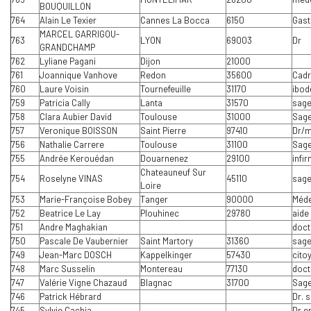
BOUQUILLON
764
Alain Le Texier
Cannes La Bocca
6150
Gast
MARCEL GARRIGOU-
763
LYON
69003
Dr
GRANDCHAMP
762
Lyliane Pagani
Dijon
21000
761
Joannique Vanhove
Redon
35600
Cadr
760
Laure Voisin
Tournefeuille
31170
ibod
759
Patricia Cally
Lanta
31570
sag
758
Clara Aubier David
Toulouse
31000
Sag
757
Veronique BOISSON
Saint Pierre
97410
Dr/m
756
Nathalie Carrere
Toulouse
31100
Sage
755
Andrée Kerouédan
Douarnenez
29100
infi
Chateauneuf Sur
754
Roselyne VINAS
45110
sag
Loire
753
Marie-Françoise Bobey
Tanger
90000
Méde
752
Beatrice Le Lay
Plouhinec
29780
aide
751
Andre Maghakian
doct
750
Pascale De Vaubernier
Saint Martory
31360
sag
749
Jean-Marc DOSCH
Kappelkinger
57430
cito
748
Marc Susselin
Montereau
77130
doct
747
Valérie Vigne Chazaud
Blagnac
31700
Sag
746
Patrick Hébrard
Dr. 
745
Sylvie Cachia
Dr e