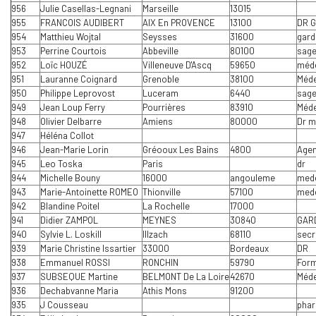
956
Julie Casellas-Legnani
Marseille
13015
955
FRANCOIS AUDIBERT
AIX En PROVENCE
13100
DR 
954
Matthieu Wojtal
Seysses
31600
gard
953
Perrine Courtois
Abbeville
80100
sag
952
Loïc HOUZÉ
Villeneuve D'Ascq
59650
méd
951
Lauranne Coignard
Grenoble
38100
Méde
950
Philippe Leprovost
Luceram
6440
sag
949
Jean Loup Ferry
Pourrières
83910
Méde
948
Olivier Delbarre
Amiens
80000
Dr 
947
Héléna Collot
946
Jean-Marie Lorin
Gréooux Les Bains
4800
Agen
945
Leo Toska
Paris
dr
944
Michelle Bouny
16000
angouleme
med
943
Marie-Antoinette ROMEO
Thionville
57100
mede
942
Blandine Poitel
La Rochelle
17000
941
Didier ZAMPOL
MEYNES
30840
GARD
940
Sylvie L. Loskill
Illzach
68110
secr
939
Marie Christine Issartier
33000
Bordeaux
DR
938
Emmanuel ROSSI
RONCHIN
59790
Form
937
SUBSEQUE Martine
BELMONT De La Loire
42670
Méde
936
Dechabvanne Maria
Athis Mons
91200
935
J Cousseau
pha