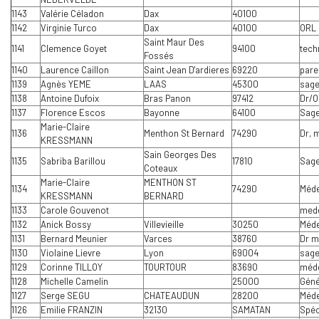
1143
Valérie Céladon
Dax
40100
1142
Virginie Turco
Dax
40100
ORL
Saint Maur Des
1141
Clemence Goyet
94100
tech
Fossés
1140
Laurence Caillon
Saint Jean D'ardieres
69220
pare
1139
Agnès YEME
LAAS
45300
sag
1138
Antoine Dufoix
Bras Panon
97412
Dr/O
1137
Florence Escos
Bayonne
64100
Sag
Marie-Claire
1136
Menthon St Bernard
74290
Dr, 
KRESSMANN
Sain Georges Des
1135
Sabriba Barillou
17810
Sag
Coteaux
Marie-Claire
MENTHON ST
1134
74290
Méde
KRESSMANN
BERNARD
1133
Carole Gouvenot
mede
1132
Anick Bossy
Villevieille
30250
Méde
1131
Bernard Meunier
Varces
38760
Dr m
1130
Violaine Lievre
Lyon
69004
sag
1129
Corinne TILLOY
TOURTOUR
83690
méde
1128
Michelle Camelin
25000
Géné
1127
Serge SEGU
CHATEAUDUN
28200
Méde
1126
Emilie FRANZIN
32130
SAMATAN
Spéc