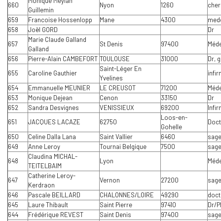
Monique Meylan
660
Nyon
1260
cher
Guillemin
659
Francoise Hossenlopp
Mane
4300
mede
658
Joël GORD
Dr
Marie Claude Galland
657
St Denis
97400
Méde
Galland
656
Pierre-Alain CAMBEFORT
TOULOUSE
31000
Dr, 
Saint-Léger En
655
Caroline Gauthier
infi
Yvelines
654
Emmanuelle MEUNIER
LE CREUSOT
71200
Méde
653
Monique Dejean
Cenon
33150
Dr
652
Sandra Desvignes
VENISSIEUX
69200
Infi
Loos-en-
651
JACQUES LACAZE
62750
Doct
Gohelle
650
Celine Dalla Lana
Saint Vallier
6460
sag
649
Anne Leroy
Tournai Belgique
7500
sag
Claudina MICHAL-
648
Lyon
Méde
TEITELBAIM
Catherine Leroy-
647
Vernon
27200
sag
Kerdraon
646
Pascale BEILLARD
CHALONNES/LOIRE
49290
doct
645
Laure Thibault
Saint Pierre
97410
Dr/P
644
Frédérique REVEST
Saint Denis
97400
sag