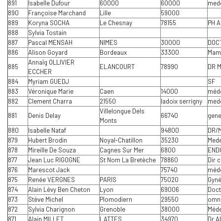
891
Isabelle Dufour
60000
60000
med
890
Françoise Marchand
Lille
59000
889
Koryna SOCHA
Le Chesnay
78155
PH A
888
Sylvia Tostain
887
Pascal MENSAH
NIMES
30000
DOC
886
Alison Goyard
Bordeaux
33300
Mam
Annaïg OLLIVIER
885
ELANCOURT
78990
DR 
ECCHER
884
Myriam GUEDJ
SF
883
Véronique Marie
Caen
14000
méde
882
Clement Charra
21550
ladoix serrigny
mede
Villelongue Dels
881
Denis Delay
66740
gene
Monts
880
Isabelle Nataf
94800
DR/
879
Hubert Brodin
Noyal-Chatillon
35230
Mede
878
Mireille De Souza
Cagnes Sur Mer
6800
END
877
Jean Luc RIGOGNE
St Nom La Bretèche
78860
Dir 
876
Marescot Jack
75740
méde
875
Renée VERGNES
PARIS
75020
Gyné
874
Alain Lévy Ben Cheton
Lyon
69006
Doct
873
Stève Michel
Plomodiern
29550
omni
872
Sylvia Charignon
Grenoble
38000
Méde
871
Alain MILLET
LATTES
34970
Dr A