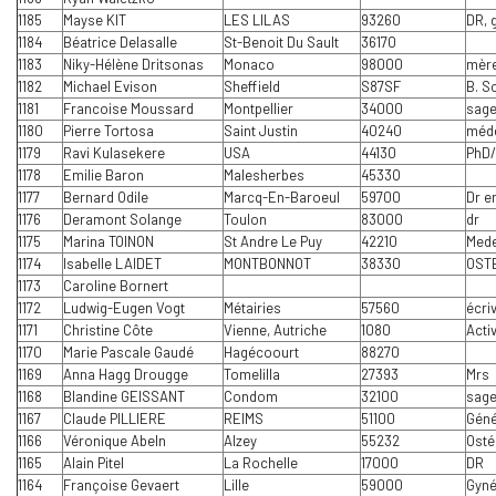
1185
Mayse KIT
LES LILAS
93260
DR, 
1184
Béatrice Delasalle
St-Benoit Du Sault
36170
1183
Niky-Hélène Dritsonas
Monaco
98000
mère
1182
Michael Evison
Sheffield
S87SF
B. S
1181
Francoise Moussard
Montpellier
34000
sag
1180
Pierre Tortosa
Saint Justin
40240
méde
1179
Ravi Kulasekere
USA
44130
PhD/
1178
Emilie Baron
Malesherbes
4533O
1177
Bernard Odile
Marcq-En-Baroeul
59700
Dr e
1176
Deramont Solange
Toulon
83000
dr
1175
Marina TOINON
St Andre Le Puy
42210
Mede
1174
Isabelle LAIDET
MONTBONNOT
38330
OST
1173
Caroline Bornert
1172
Ludwig-Eugen Vogt
Métairies
57560
écri
1171
Christine Côte
Vienne, Autriche
1080
Acti
1170
Marie Pascale Gaudé
Hagécoourt
88270
1169
Anna Hagg Drougge
Tomelilla
27393
Mrs
1168
Blandine GEISSANT
Condom
32100
sag
1167
Claude PILLIERE
REIMS
51100
Géné
1166
Véronique Abeln
Alzey
55232
Osté
1165
Alain Pitel
La Rochelle
17000
DR
1164
Françoise Gevaert
Lille
59000
Gyné