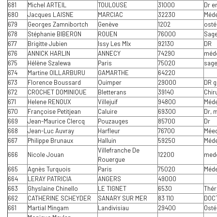
681
Michel ARTEIL
TOULOUSE
31000
Dr e
680
Jacques LAISNE
MARCIAC
32230
Méde
679
Georges Zamnibortch
Genève
1202
osté
678
Stéphanie BIBERON
ROUEN
76000
Sag
677
Brigitte Jubien
Issy Les Mlx
92130
DR
676
ANNICK HARLIN
ANNECY
74290
méd
675
Hélène Szalewa
Paris
75020
sag
674
Martine OILLARBURU
GAMARTHE
64220
673
Florence Boussard
Quimper
29000
DR g
672
CROCHET DOMINIQUE
Bletterans
39140
Chir
671
Helene RENOUX
Villejuif
94800
Méde
670
Françoise Petitjean
Caluire
69300
Dr, 
669
Jean-Maurice Clercq
Pouzauges
85700
Dr
668
Jean-Luc Auvray
Harfleur
76700
Méed
667
Philippe Brunaux
Halluin
59250
Méde
Villefranche De
666
Nicole Jouan
12200
med
Rouergue
665
Agnès Turquois
Paris
75020
Méde
664
LERAY PATRICIA
ANGERS
49000
663
Ghyslaine Chinello
LE TIGNET
6530
Thér
662
CATHERINE SCHEYDER
SANARY SUR MER
83 110
DOCT
661
Martial Mingam
Landivisiau
29400
Osté