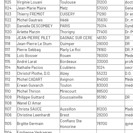
1125
Virginie Louani
Toulouse
31200
doct
1124
Jean-Marie Maire
Metz
57000
Gene
1123
Thierry FREMIOT
CUISERY
71290
Dr e
1122
Michel Gautrais
Hédé
35630
Dr, 
1121
Danielle DESCOMBEY
PARIS
75014
Gyn
1120
Arlette Marzin
Thorigny
77400
Dr /
1119
JEAN-PIERRE PILET
GAGNAC SUR CERE
46130
DR
1118
Jean-Pierre Le Stum
Quimper
29000
DR
1117
Pierre Sebbag
Marly Le Roi
78160
DR, 
1116
Loïc Bosser
Rouen
76000
Mede
1115
André Larat
Bordeaux
33000
prof
1114
Nathalie Pacios
Ecublens
1024
secr
1113
Christof Plothe, D.O.
Alzey
55232
D.O.
1112
Michel CADART
Avignon
84000
Méde
1111
Erwan Guivarch
Toulon
83000
mede
1110
Michel Thirion
Mirecourt
88500
1109
Philippe Guittard
Goussainville
95190
DR
1108
Wanel El Amar
1107
Christa SAUCE
Aussillon
81200
Mad
1106
Christine Leenhardt
Brest
29200
mede
Conflans Ste
1105
Brgitte Germain
78700
gyne
Honorine
1104
Emilienne Verkaeren