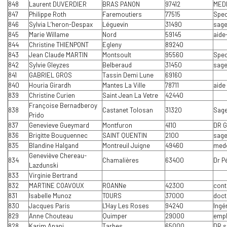
848
Laurent DUVERDIER
BRAS PANON
97412
MED
847
Philippe Roth
Faremoutiers
77515
Spec
846
Sylvia L’heron-Despax
Léguevin
31490
sage
845
Marie Willame
Nord
59145
aide
844
Christine THIENPONT
Egleny
89240
843
Jean Claude MARTIN
Montsoult
95560
Spec
842
Sylvie Gleyzes
Belberaud
31450
sag
841
GABRIEL GROS
Tassin Demi Lune
69160
840
Houria Girardh
Mantes La Ville
78711
aide
839
Christine Curien
Saint Jean La Vetre
42440
Françoise Bernadberoy
838
Castanet Tolosan
31320
Sag
Prido
837
Genevieve Gueymard
Montfuron
4110
DR 
836
Brigitte Bouguennec
SAINT QUENTIN
2100
sag
835
Blandine Halgand
Montreuil Juigne
49460
mede
Geneviève Chereau-
834
Chamalières
63400
Dr P
Lazdunski
833
Virginie Bertrand
832
MARTINE COAVOUX
ROANNe
42300
contr
831
Isabelle Munoz
TOURS
37000
doct
830
Jacques Paris
L'Hay Les Roses
94240
Ingé
829
Anne Chouteau
Quimper
29000
empl
828
Karim Anani
Tarbes
65000
DR s