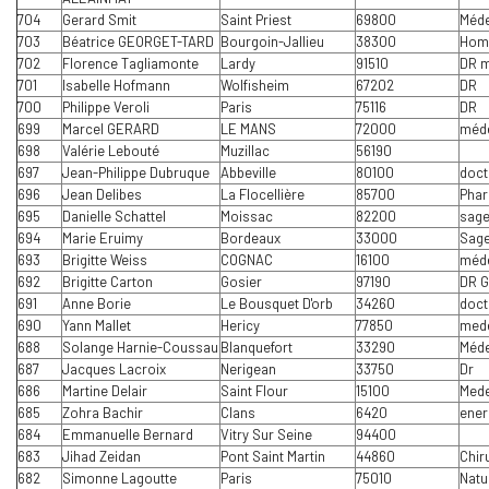
704
Gerard Smit
Saint Priest
69800
Méde
703
Béatrice GEORGET-TARD
Bourgoin-Jallieu
38300
Hom
702
Florence Tagliamonte
Lardy
91510
DR m
701
Isabelle Hofmann
Wolfisheim
67202
DR
700
Philippe Veroli
Paris
75116
DR
699
Marcel GERARD
LE MANS
72000
méde
698
Valérie Lebouté
Muzillac
56190
697
Jean-Philippe Dubruque
Abbeville
80100
doct
696
Jean Delibes
La Flocellière
85700
Pha
695
Danielle Schattel
Moissac
82200
sag
694
Marie Eruimy
Bordeaux
33000
Sag
693
Brigitte Weiss
COGNAC
16100
méd
692
Brigitte Carton
Gosier
97190
DR G
691
Anne Borie
Le Bousquet D'orb
34260
doct
690
Yann Mallet
Hericy
77850
med
688
Solange Harnie-Coussau
Blanquefort
33290
Méde
687
Jacques Lacroix
Nerigean
33750
Dr
686
Martine Delair
Saint Flour
15100
Med
685
Zohra Bachir
Clans
6420
ener
684
Emmanuelle Bernard
Vitry Sur Seine
94400
683
Jihad Zeidan
Pont Saint Martin
44860
Chir
682
Simonne Lagoutte
Paris
75010
Natu