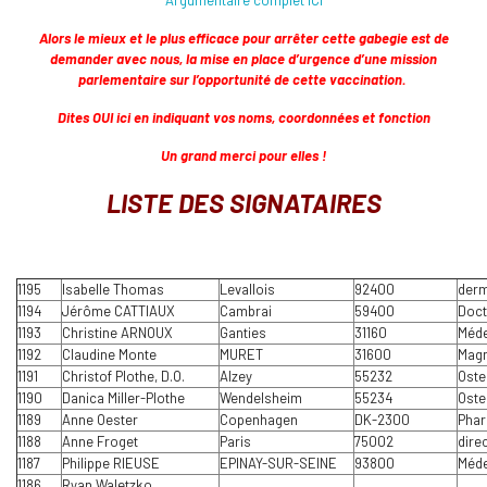
Argumentaire complet ICI
Alors le mieux et le plus efficace pour arrêter cette gabegie est de
demander avec nous, la mise en place d’urgence d’une mission
parlementaire sur l’opportunité de cette vaccination.
Dites OUI ici en indiquant vos noms, coordonnées et fonction
Un grand merci pour elles !
LISTE DES SIGNATAIRES
1195
Isabelle Thomas
Levallois
92400
derm
1194
Jérôme CATTIAUX
Cambrai
59400
Doct
1193
Christine ARNOUX
Ganties
31160
Méde
1192
Claudine Monte
MURET
31600
Magn
1191
Christof Plothe, D.O.
Alzey
55232
Oste
1190
Danica Miller-Plothe
Wendelsheim
55234
Oste
1189
Anne Oester
Copenhagen
DK-2300
Phar
1188
Anne Froget
Paris
75002
dire
1187
Philippe RIEUSE
EPINAY-SUR-SEINE
93800
Méde
1186
Ryan Waletzko