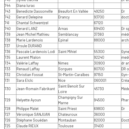
744
Diana Iurac
743
Benedicte Dassonville
Beaufort En Vallée
49250
Dr
742
Gerard Delepine
Drancy
93700
doct
741
Chantal Schwentzel
67120
740
Gerard LANZ
Arnas
69400
Dr s
739
Jean Michel Mathieu
Semblancay
37360
méde
738
Marie Lardenois
Epinal
88000
arch
737
Ursule DURAND
736
Pascale Lardenois Lodi
Saint Mihiel
55300
Gyn
735
Laurent Mialon
92240
mede
734
Valérie Laffay
Nimes
30900
dr a
733
Renaud Laffay
Sorgues
80700
DR o
732
Christian Fossat
St-Martin-Caraïbes
97150
Gyn
731
Sara Elclc
Nice
O60001
Créa
Saint Benoit Sur
730
Jean-Romain Fabrikant
45730
Méde
Loire
Champigny Sur
729
Helyette Ayoun
94500
Pha
Marne
728
Philippe Malet
Saint Priest
69800
Dr
727
Véronique SANJUAN
Chateuroux
36000
726
Stéphane Souédan
Montauban
82000
Doct
725
Claude RIEUX
Toulouse
31400