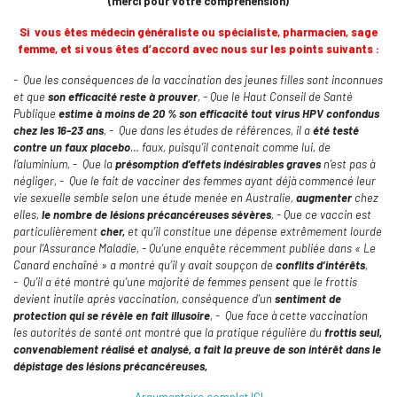
(merci pour votre compréhension)
Si vous êtes médecin généraliste ou spécialiste, pharmacien, sage
femme, et si vous êtes d’accord avec nous sur les points suivants :
-
Que les conséquences de la vaccination des jeunes filles sont inconnues
et que
son efficacité reste à prouver
,
- Que le Haut Conseil de Santé
Publique
estime à moins de 20 % son efficacité tout virus HPV confondus
chez les 16-23 ans
,
-
Que dans les études de références, il a
été testé
contre un faux placebo
… faux, puisqu’il contenait comme lui, de
l’aluminium,
-
Que la
présomption d’effets indésirables graves
n’est pas à
négliger,
-
Que le fait de vacciner des femmes ayant déjà commencé leur
vie sexuelle semble selon une étude menée en Australie,
augmenter
chez
elles,
le nombre de lésions précancéreuses sévères
,
-
Que ce vaccin est
particulièrement
cher,
et qu’il constitue une dépense extrêmement lourde
pour l’Assurance Maladie,
-
Qu’une enquête récemment publiée dans « Le
Canard enchaîné » a montré qu’il y avait soupçon de
conflits d’intérêts
,
-
Qu’il a été montré qu’une majorité de femmes pensent que le frottis
devient inutile après vaccination, conséquence d’un
sentiment de
protection qui se révèle en fait illusoire
,
-
Que face à cette vaccination
les autorités de santé ont montré que la pratique régulière du
frottis seul,
convenablement réalisé et analysé, a fait la preuve de son intérêt dans le
dépistage des lésions précancéreuses,