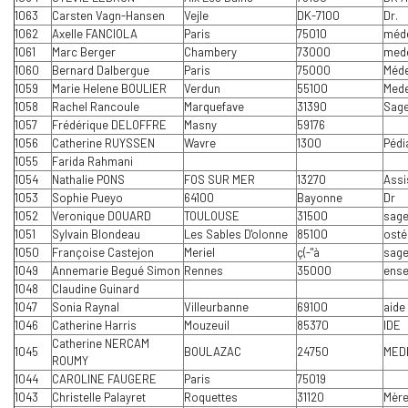
1063
Carsten Vagn-Hansen
Vejle
DK-7100
Dr.
1062
Axelle FANCIOLA
Paris
75010
méde
1061
Marc Berger
Chambery
73000
med
1060
Bernard Dalbergue
Paris
75000
Méde
1059
Marie Helene BOULIER
Verdun
55100
Mede
1058
Rachel Rancoule
Marquefave
31390
Sag
1057
Frédérique DELOFFRE
Masny
59176
1056
Catherine RUYSSEN
Wavre
1300
Pédi
1055
Farida Rahmani
1054
Nathalie PONS
FOS SUR MER
13270
Assi
1053
Sophie Pueyo
64100
Bayonne
Dr
1052
Veronique DOUARD
TOULOUSE
31500
sag
1051
Sylvain Blondeau
Les Sables D'olonne
85100
osté
1050
Françoise Castejon
Meriel
ç(-"à
sag
1049
Annemarie Begué Simon
Rennes
35000
ense
1048
Claudine Guinard
1047
Sonia Raynal
Villeurbanne
69100
aide
1046
Catherine Harris
Mouzeuil
85370
IDE
Catherine NERCAM
1045
BOULAZAC
24750
MED
ROUMY
1044
CAROLINE FAUGERE
Paris
75019
1043
Christelle Palayret
Roquettes
31120
Mère