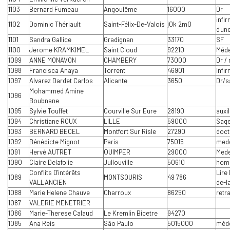
1103
Bernard Fumeau
Angoulême
16000
Dr
infir
1102
Dominic Thériault
Saint-Félix-De-Valois
j0k 2m0
d'un
1101
Sandra Gallice
Gradignan
33170
SF
1100
Jerome KRAMKIMEL
Saint Cloud
92210
Méde
1099
ANNE MONAVON
CHAMBERY
73000
Dr /
1098
Francisca Anaya
Torrent
46901
Infi
1097
Alvarez Dardet Carlos
Alicante
3650
Dr/s
Mohammed Amine
1096
Boubnane
1095
Sylvie Touffet
Courville Sur Eure
28190
auxil
1094
Christiane ROUX
LILLE
59000
Sag
1093
BERNARD BECEL
Montfort Sur Risle
27290
doct
1092
Bénédicte Mignot
Paris
75015
med
1091
Hervé AUTRET
QUIMPER
29000
Mede
1090
Claire Delafolie
Jullouville
50610
hom
Conflits D'intérêts
Lire
1089
MONTSOURIS
49 786
VALLANCIEN
de-l
1088
Marie Helene Chauve
Charroux
86250
retr
1087
VALERIE MENETRIER
1086
Marie-Therese Calaud
Le Kremlin Bicetre
94270
1085
Ana Reis
São Paulo
5015000
méd