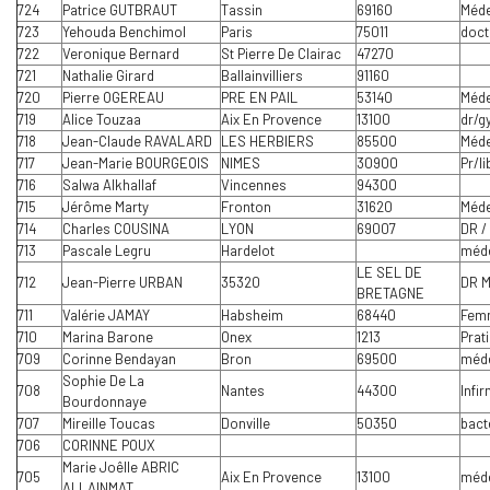
724
Patrice GUTBRAUT
Tassin
69160
Méde
723
Yehouda Benchimol
Paris
75011
doct
722
Veronique Bernard
St Pierre De Clairac
47270
721
Nathalie Girard
Ballainvilliers
91160
720
Pierre OGEREAU
PRE EN PAIL
53140
Méde
719
Alice Touzaa
Aix En Provence
13100
dr/g
718
Jean-Claude RAVALARD
LES HERBIERS
85500
Méde
717
Jean-Marie BOURGEOIS
NIMES
30900
Pr/l
716
Salwa Alkhallaf
Vincennes
94300
715
Jérôme Marty
Fronton
31620
Méde
714
Charles COUSINA
LYON
69007
DR /
713
Pascale Legru
Hardelot
méde
LE SEL DE
712
Jean-Pierre URBAN
35320
DR 
BRETAGNE
711
Valérie JAMAY
Habsheim
68440
Fem
710
Marina Barone
Onex
1213
Prat
709
Corinne Bendayan
Bron
69500
méde
Sophie De La
708
Nantes
44300
Infi
Bourdonnaye
707
Mireille Toucas
Donville
50350
bact
706
CORINNE POUX
Marie Joêlle ABRIC
705
Aix En Provence
13100
méd
ALLAINMAT