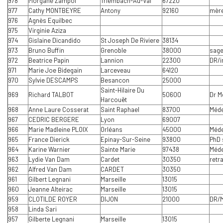
978
Morgane Zampol
Triembach-Au-Val
67220
977
Cathy MONTBEYRE
Antony
92160
mère
976
Agnès Equilbec
975
Virginie Aziza
974
Gislaine Dicandido
St Joseph De Riviere
38134
973
Bruno Buffin
Grenoble
38000
sag
972
Beatrice Papin
Lannion
22300
DR/i
971
Marie Joe Bidegain
Larceveau
64120
970
Sylvie DESCAMPS
Besancon
25000
Saint-Hilaire Du
969
Richard TALBOT
50600
Dr M
Harcouët
968
Anne Laure Cosserat
Saint Raphael
83700
Méde
967
CEDRIC BERGERE
Lyon
69007
966
Marie Madleine PLOIX
Orléans
45000
Méde
965
France Dierick
Epinay-Sur-Seine
93800
PhD 
964
Karine Warnier
Sainte Marie
97438
Méde
963
Lydie Van Dam
Cardet
30350
retr
962
Alfred Van Dam
CARDET
30350
961
Gilbert Legnani
Marseille
13015
960
Jeanne Alteirac
Marseille
13015
959
CLOTILDE ROYER
DIJON
21000
DR/
958
Linda Sari
957
Gilberte Legnani
Marseille
13015