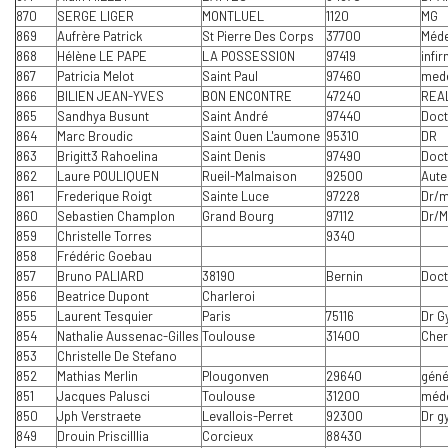
870
SERGE LIGER
MONTLUEL
1120
MG
869
Aufrère Patrick
St Pierre Des Corps
37700
Méde
868
Hélène LE PAPE
LA POSSESSION
97419
infi
867
Patricia Melot
Saint Paul
97460
mede
866
BILIEN JEAN-YVES
BON ENCONTRE
47240
REA
865
Sandhya Busunt
Saint André
97440
Doct
864
Marc Broudic
Saint Ouen L'aumone
95310
DR
863
Brigitt3 Rahoelina
Saint Denis
97490
Doct
862
Laure POULIQUEN
Rueil-Malmaison
92500
Aute
861
Frederique Roigt
Sainte Luce
97228
Dr/m
860
Sebastien Champlon
Grand Bourg
97112
Dr/M
859
Christelle Torres
9340
858
Frédéric Goebau
857
Bruno PALIARD
38190
Bernin
Doct
856
Beatrice Dupont
Charleroi
855
Laurent Tesquier
Paris
75116
Dr G
854
Nathalie Aussenac-Gilles
Toulouse
31400
Cher
853
Christelle De Stefano
852
Mathias Merlin
Plougonven
29640
géné
851
Jacques Palusci
Toulouse
31200
méde
850
Jph Verstraete
Levallois-Perret
92300
Dr g
849
Drouin Priscilllia
Corcieux
88430