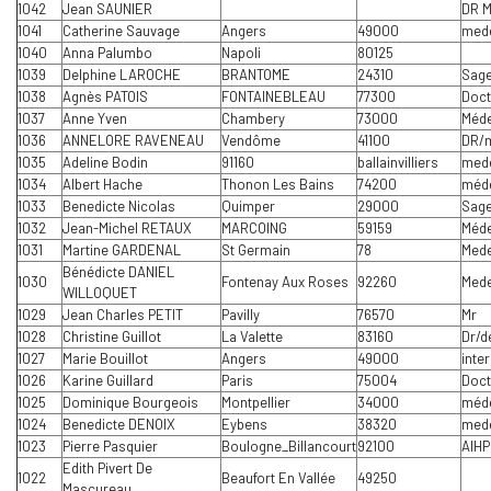
1042
Jean SAUNIER
DR M
1041
Catherine Sauvage
Angers
49000
mede
1040
Anna Palumbo
Napoli
80125
1039
Delphine LAROCHE
BRANTOME
24310
Sage
1038
Agnès PATOIS
FONTAINEBLEAU
77300
Doct
1037
Anne Yven
Chambery
73000
Méde
1036
ANNELORE RAVENEAU
Vendôme
41100
DR/m
1035
Adeline Bodin
91160
ballainvilliers
med
1034
Albert Hache
Thonon Les Bains
74200
méde
1033
Benedicte Nicolas
Quimper
29000
Sag
1032
Jean-Michel RETAUX
MARCOING
59159
Méde
1031
Martine GARDENAL
St Germain
78
Mede
Bénédicte DANIEL
1030
Fontenay Aux Roses
92260
Mede
WILLOQUET
1029
Jean Charles PETIT
Pavilly
76570
Mr
1028
Christine Guillot
La Valette
83160
Dr/d
1027
Marie Bouillot
Angers
49000
inte
1026
Karine Guillard
Paris
75004
Doct
1025
Dominique Bourgeois
Montpellier
34000
méde
1024
Benedicte DENOIX
Eybens
38320
mede
1023
Pierre Pasquier
Boulogne_Billancourt
92100
AIHP
Edith Pivert De
1022
Beaufort En Vallée
49250
Mascureau