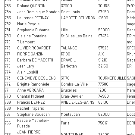
785
Roland QUENTIN
37000
TOURS
Pr/G
784
Jean Dominique Mondon
Saint Louis
97450
Doct
783
Laurence PETINAY
LAMOTTE BEUVRON
41600
Méde
782
Marie Royole
sag
781
Stephanie Duhamel
Lille
59000
Sag
780
Gislaine Fontaine
St Gilles Les Bains
97434
DR m
779
T Lambert
mg
778
OLIVIER ROBARDET
TALANGE
57525
SPÉ
777
PIERRE GANZIN
13100
AIX
Rhum
776
Barbara DE MAESTRI
DRAVEIL
91210
Sag
775
Jean Lary
Barbotan
32150
DR
774
Alain Loskill
773
GENEVIEVE DESLIENS
31170
TOURNEFEUILLE
SAG
772
Brigitte Ramonède
Combs-La-Ville
77380
sag
771
Anne VERGARA
Bruxelles
1200
Mama
770
Chantal Midenet
Cran-Gevrier
74960
Femm
769
Francis DEPREZ
AMELIE-LES-BAINS
66100
Dr e
768
Rachel Traparic
767
Stéphane Souédan
Montauban
82000
Doct
Pascale Mathelier-
766
Paris
75017
DER
Fusade
JEAN-PIERRE
765
MONTELIMAR
26200
méde