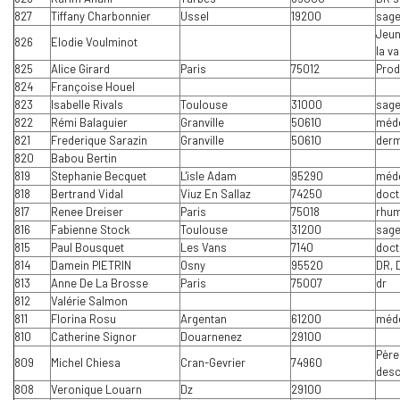
827
Tiffany Charbonnier
Ussel
19200
sag
Jeun
826
Elodie Voulminot
la va
825
Alice Girard
Paris
75012
Prod
824
Françoise Houel
823
Isabelle Rivals
Toulouse
31000
sag
822
Rémi Balaguier
Granville
50610
méde
821
Frederique Sarazin
Granville
50610
derm
820
Babou Bertin
819
Stephanie Becquet
L'isle Adam
95290
méde
818
Bertrand Vidal
Viuz En Sallaz
74250
doct
817
Renee Dreiser
Paris
75018
rhum
816
Fabienne Stock
Toulouse
31200
sag
815
Paul Bousquet
Les Vans
7140
doct
814
Damein PIETRIN
Osny
95520
DR, 
813
Anne De La Brosse
Paris
75007
dr
812
Valérie Salmon
811
Florina Rosu
Argentan
61200
méde
810
Catherine Signor
Douarnenez
29100
Père
809
Michel Chiesa
Cran-Gevrier
74960
des
808
Veronique Louarn
Dz
29100