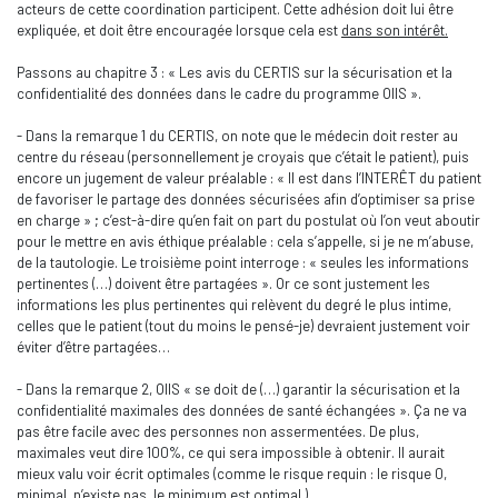
acteurs de cette coordination participent. Cette adhésion doit lui être
expliquée, et doit être encouragée lorsque cela est
dans son intérêt.
Passons au chapitre 3 : « Les avis du CERTIS sur la sécurisation et la
confidentialité des données dans le cadre du programme OIIS ».
- Dans la remarque 1 du CERTIS, on note que le médecin doit rester au
centre du réseau (personnellement je croyais que c’était le patient), puis
encore un jugement de valeur préalable : « Il est dans l’INTERÊT du patient
de favoriser le partage des données sécurisées afin d’optimiser sa prise
en charge » ; c’est-à-dire qu’en fait on part du postulat où l’on veut aboutir
pour le mettre en avis éthique préalable : cela s’appelle, si je ne m’abuse,
de la tautologie. Le troisième point interroge : « seules les informations
pertinentes (…) doivent être partagées ». Or ce sont justement les
informations les plus pertinentes qui relèvent du degré le plus intime,
celles que le patient (tout du moins le pensé-je) devraient justement voir
éviter d’être partagées…
- Dans la remarque 2, OIIS « se doit de (…) garantir la sécurisation et la
confidentialité maximales des données de santé échangées ». Ça ne va
pas être facile avec des personnes non assermentées. De plus,
maximales veut dire 100%, ce qui sera impossible à obtenir. Il aurait
mieux valu voir écrit optimales (comme le risque requin : le risque 0,
minimal, n’existe pas, le minimum est optimal.)