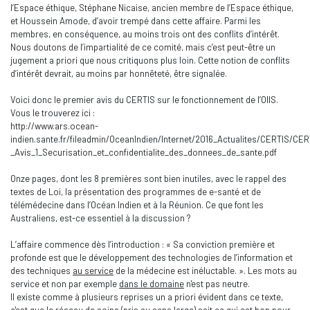
l’Espace éthique, Stéphane Nicaise, ancien membre de l’Espace éthique,
et Houssein Amode, d’avoir trempé dans cette affaire. Parmi les
membres, en conséquence, au moins trois ont des conflits d’intérêt.
Nous doutons de l’impartialité de ce comité, mais c’est peut-être un
jugement a priori que nous critiquons plus loin. Cette notion de conflits
d’intérêt devrait, au moins par honnêteté, être signalée.
Voici donc le premier avis du CERTIS sur le fonctionnement de l’OIIS.
Vous le trouverez ici :
http://www.ars.ocean-
indien.sante.fr/fileadmin/OceanIndien/Internet/2016_Actualites/CERTIS/CER
_Avis_1_Securisation_et_confidentialite_des_donnees_de_sante.pdf
Onze pages, dont les 8 premières sont bien inutiles, avec le rappel des
textes de Loi, la présentation des programmes de e-santé et de
télémédecine dans l’Océan Indien et à la Réunion. Ce que font les
Australiens, est-ce essentiel à la discussion ?
L’affaire commence dès l’introduction : « Sa conviction première et
profonde est que le développement des technologies de l’information et
des techniques
au service
de la médecine est inéluctable. ». Les mots au
service et non par exemple
dans le domaine
n'est pas neutre.
Il existe comme à plusieurs reprises un a priori évident dans ce texte,