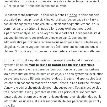
devrait être proposé aux professionnels de santé qui le souhaiteraient…
». Est-ce le cas ? Nous n’en avons pas eu vent.
Le patient reste, toutefois, le seul décisionnaire
in fine
!!! Mais tout cela
est balayé par une phrase sibylline et totalisatrice, en page 9 : « Il n’y a
pas de changements sans crainte », signifiant dogmatiquement : nous
sommes dans la vérité... Et nous allons vous expliquer pourquoi !
A part cette analyse, nous ne voyons nulle part écrit la responsabilité du
patient, du médecin, des professionnels de santé, des agents
administratifs participant à l’affaire. Nous ne voyons rien sur le dialogue
singulier. Nous ne voyons rien sur le côté marchandisation des outils
utilisés. Nous ne voyons rien sur la télémédecine dans cet avis éthique.
En conclusion
: il s'agit d'un avis sur un sujet important d'organisation du
système de soins
mais le texte ne paraît pas un texte d'éthique
.
Il manque une vraie transparence (composition de la commission) une
vraie introduction avec les buts et les enjeux de ces systèmes (évaluation
du système sous différents angles) et des prérequis indispensables (sur
les choix du patient en matière de santé), c'est-à-dire à l’arrivée l'axiome
d'une vraie démarche médicale pour chaque patient. Cet avis est de plus
très incomplet, avec jugements de valeurs a priori et raisonnements
tautologiques, et omissions sur le risque de marchandisation des outils
informatiques utilisés, et sur la responsabilité des personnels qui vont y
travailler.