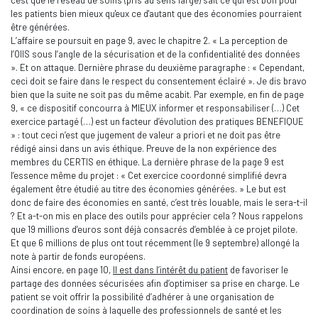
c'est que le réseau de soins (pris au sens large) sait ce qui est bon pour
les patients bien mieux qu'eux ce d'autant que des économies pourraient
être générées.
L’affaire se poursuit en page 9, avec le chapitre 2. « La perception de
l’OIIS sous l’angle de la sécurisation et de la confidentialité des données
». Et on attaque. Dernière phrase du deuxième paragraphe : « Cependant,
ceci doit se faire dans le respect du consentement éclairé ». Je dis bravo
bien que la suite ne soit pas du même acabit. Par exemple, en fin de page
9, « ce dispositif concourra à MIEUX informer et responsabiliser (…) Cet
exercice partagé (…) est un facteur d’évolution des pratiques BENEFIQUE
» : tout ceci n’est que jugement de valeur a priori et ne doit pas être
rédigé ainsi dans un avis éthique. Preuve de la non expérience des
membres du CERTIS en éthique. La dernière phrase de la page 9 est
l’essence même du projet : « Cet exercice coordonné simplifié devra
également être étudié au titre des économies générées. » Le but est
donc de faire des économies en santé, c’est très louable, mais le sera-t-il
? Et a-t-on mis en place des outils pour apprécier cela ? Nous rappelons
que 19 millions d’euros sont déjà consacrés d’emblée à ce projet pilote.
Et que 6 millions de plus ont tout récemment (le 9 septembre) allongé la
note à partir de fonds européens.
Ainsi encore, en page 10,
Il est dans l’intérêt du patient
de favoriser le
partage des données sécurisées afin d’optimiser sa prise en charge. Le
patient se voit offrir la possibilité d’adhérer à une organisation de
coordination de soins à laquelle des professionnels de santé et les