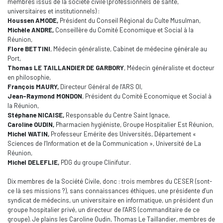
membres issus de la société civile (professionnels de santé,
universitaires et institutionnels) :
Houssen AMODE,
Président du Conseil Régional du Culte Musulman,
Michèle ANDRE,
Conseillère du Comité Economique et Social à la
Réunion,
Flore BETTINI
, Médecin généraliste, Cabinet de médecine générale au
Port,
Thomas LE TAILLANDIER DE GARBORY
, Médecin généraliste et docteur
en philosophie,
François MAURY,
Directeur Général de l’ARS OI,
Jean-Raymond MONDON
, Président du Comité Economique et Social à
la Réunion,
Stéphane NICAISE,
Responsable du Centre Saint Ignace,
Caroline OUDIN,
Pharmacien hygiéniste, Groupe Hospitalier Est Réunion,
Michel WATIN,
Professeur Emérite des Universités, Département «
Sciences de l’Information et de la Communication », Université de La
Réunion,
Michel DELEFLIE,
PDG du groupe Clinifutur.
Dix membres de la Société Civile, donc : trois membres du CESER (sont-
ce là ses missions ?), sans connaissances éthiques, une présidente d’un
syndicat de médecins, un universitaire en informatique, un président d’un
groupe hospitalier privé, un directeur de l’ARS (commanditaire de ce
groupe). Je plains les Caroline Oudin, Thomas Le Taillandier, membres de