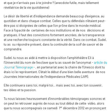
et que je n’arrivais pas à te joindre !! (anecdote futile, mais tellement
révélatrice de la vie quotidienne)
Le désir de liberté et d’indépendance demande beaucoup d’exigence, au
quotidien et dans chaque combat. Celles que tu défendais n’étaient peut-
être pas si éloignées de celles que l’on prône dans le monde médical.
Face à l’opacité de certaines de nos institutions et de nos décisions et
pratiques, il faut des convictions fortement ancrées, de la transparence
et une recherche toujours constante de la vérité. Dans ce combat, Sudel,
tu as su répondre présent, dans la continuité de ta soif de savoir et de
comprendre.
Sudel, tu nous as aidé à mettre à disposition l’amphithéâtre Eli à
l’Université (du nom de l’esclave que tu as sauvé de l’anonymat -
article du
Journal Témoignage
- , en partenariat avec la chaire de l’Unesco dont tu
étais ici le représentant. C’était le début d’une bien belle aventure de nos
Journées Internationales de l’Indépendance Médicales (JiiM).
Elle continuera sans toi, malgré toi... mais avec toi, avec ton souvenir,
tes idées et ta passion.
Tu nous laisses heureusement d’innombrables témoignages sonores et
on peut te retrouver auprès de nous au tout début de cette vidéo, alors
er
que tu nous accompagnais ce samedi 1
décembre 2012 en prononçant