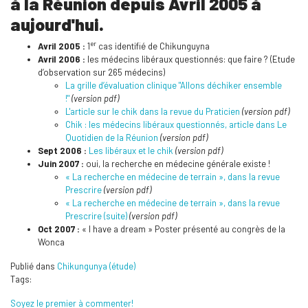
à la Réunion depuis Avril 2005 à
aujourd'hui.
er
Avril 2005 :
1
cas identifié de Chikunguyna
Avril 2006 :
les médecins libéraux questionnés: que faire ? (Etude
d’observation sur 265 médecins)
La grille d’évaluation clinique "Allons déchiker ensemble
!"
(version pdf)
L'article sur le chik dans la revue du Praticien
(version pdf)
Chik : les médecins libéraux questionnés, article dans Le
Quotidien de la Réunion
(version pdf)
Sept 2006 :
Les libéraux et le chik
(version pdf)
Juin 2007 :
oui, la recherche en médecine générale existe !
« La recherche en médecine de terrain », dans la revue
Prescrire
(version pdf)
« La recherche en médecine de terrain », dans la revue
Prescrire (suite)
(version pdf)
Oct 2007 :
« I have a dream » Poster présenté au congrès de la
Wonca
Publié dans
Chikungunya (étude)
Tags:
Soyez le premier à commenter!