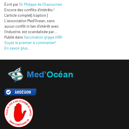
Écrit par
Dr Philippe de Chazournes
Encore des conflits d’intérêts !
L'article complet[/caption]
L’association Med’Ocean, sans
aucun conflit ni lien d’intérêt avec
l’industrie, est scandalisée par…
Publié dans
Vaccination grippe H1N1
Soyez le premier à commenter!
En savoir plus...