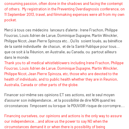
consuming passion, often done in the shadows and facing the contempt
of others. My registration in the Preventing Overdiagnosis conference, on
11 September 2013, travel, and filmmaking expenses were all from my own
pocket.
Merci à tous ces médecins lanceurs d’alerte : Irene Frachon, Philippe
Foucras, Louis Adrien de Larue, Dominique Dupagne, Martin Winckler,
Philippe Nicot, Jean Pierre Spinoza etc…Qu’ils soient loués, au bénéfice
de la santé individuelle de chacun, et de la Santé Publique pour tous…
que ce soit à la Réunion, en Australie, au Canada, ou partout ailleurs
dans le monde.
Thank you to all medical whistleblowers including Irene Frachon, Philippe
Foucras, Louis Adrien de Larue, Dominique Dupagne, Martin Winckler,
Philippe Nicot, Jean Pierre Spinoza, etc, those who are devoted to the
health of individuals, and to public health whether they are in Reunion,
Australia, Canada or other parts of the globe.
Financer soi-même ses opinions ET ses actions, est le seul moyen
d’assurer son indépendance…et la possibilité de dire NON quand les
circonstances l’imposent ou lorsque le POUVOIR risque de corrompre.…
Financing ourselves, our opinions and actions is the only way to assure
our independence….and allow us the power to say NO when the
circumstances demand it or when there is possibility of being