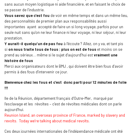
sans aucun moyen logistique ni aide financière, et en faisant le choix de
se passer de l’industrie.
Vous savez que c’est fou
de voir en même temps et dans un même lieu,
des personnalités de premier plan aux responsabilités aussi
importantes ayant accepté de faire un si long voyage, parfois pour un
seule nuit sans qu’on ne leur finance ni leur voyage, ni leur séjour, ni leur
prestation.
Y aurait-il quelqu’un de pas fou
à l’écoute ? Allez, on y va, et tant pis
si
on nous traite tous de fous
;
plus on est de fous
et moins on se
prend au sérieux… même si le sujet d’aujourd’hui est
vraiment une
histoire de fous
Merci aux organisateurs dont le BMJ , qui doivent être bien fous d’avoir
permis à des fous d’intervenir ce jour.
Bienvenue chez les fous
et c’est donc parti pour 12 minutes de folie
!!!
Ile de la Réunion, département français d’Outre-Mer, marqué par
l’esclavage et les révoltes – c’est de révoltes médicales dont on parle
aujourd’hui.
Reunion Island, an overseas province of France, marked by slavery and
revolts. Today we’re talking about medical revolts.
Ces deux journées internationales de l’indépendance médicale ont été