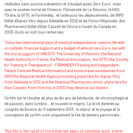
réalisées sans aucune subvention et à budget quasi Zéro Euro, mais
avec le soutien moral de l’Unesco, l’Université de La Réunion, la HAS,
l’Ordre, la SFTG, le Formindep, et l’aide pour les déplacements, de l’ARS
(billet d’Agnes Vitry depuis Adelaïde en 2012) et de l’Union Régionale des
Pharmaciens (billet d’Alan Cassell de Vitoria à l’ouest du Canada en
2013). Qu’ils en soit tous remerciés.
These two international days of medical independence came to life with
no outside financial support and a budget of almost zero Euro, but with
the moral support of UNESCO, The University of Reunion, the National
Health Authority in France, the Medical Association, the SFTG (the Society
for Training in Therapeutics) FORMINDEP (Training and Independent,
Patient-Centred Medical Information) and some travel assistances from
ARS (the Regional Health Agency) including plane fare for Agnes Vitry
from Adelaide in 2012 and the Regional Pharmacists Union, plane fare for
Alan Cassels from Victoria, in 2013).They deserve our thanks.
Ce film est le résultat de plus de dix ans de bénévolat, de chronophagie et
de passion, dans l’ombre… et souvent le mépris. Le droit d’entrée au
congrès de Boston du 11 septembre 2013, le séjour et le voyage et la
conception de ce film sont uniquement le fait de deniers personnels :
This film is the result of more than ten years of volunteer work, a time-