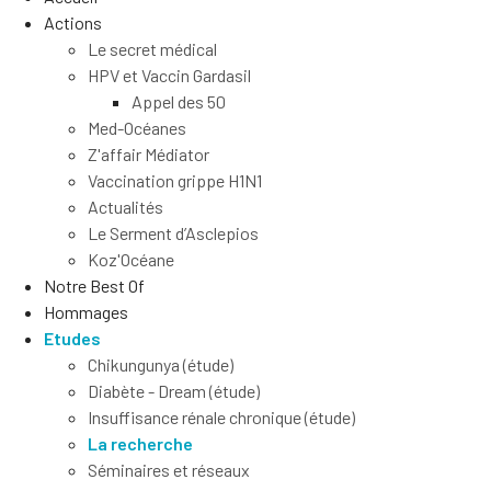
Actions
Le secret médical
HPV et Vaccin Gardasil
Appel des 50
Med-Océanes
Z'affair Médiator
Vaccination grippe H1N1
Actualités
Le Serment d’Asclepios
Koz'Océane
Notre Best Of
Hommages
Etudes
Chikungunya (étude)
Diabète - Dream (étude)
Insuffisance rénale chronique (étude)
La recherche
Séminaires et réseaux