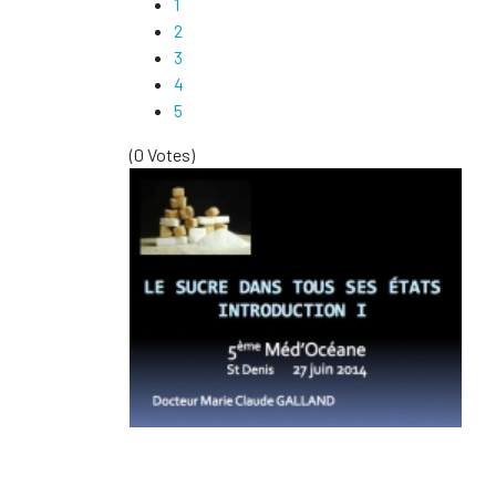
1
2
3
4
5
(0 Votes)