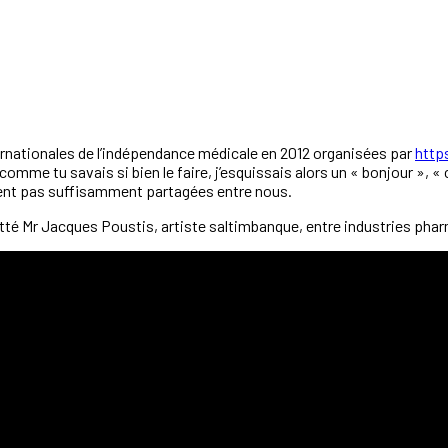
nationales de l’indépendance médicale en 2012 organisées par
http
omme tu savais si bien le faire, j’esquissais alors un « bonjour », « c
ent pas suffisamment partagées entre nous.
tté Mr Jacques Poustis, artiste saltimbanque, entre industries ph