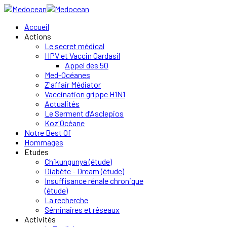
Accueil
Actions
Le secret médical
HPV et Vaccin Gardasil
Appel des 50
Med-Océanes
Z'affair Médiator
Vaccination grippe H1N1
Actualités
Le Serment d’Asclepios
Koz'Océane
Notre Best Of
Hommages
Etudes
Chikungunya (étude)
Diabète - Dream (étude)
Insuffisance rénale chronique
(étude)
La recherche
Séminaires et réseaux
Activités