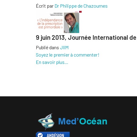
Écrit par
Dr Philippe de Chazournes
9 juin 2013,
Journée International d
Publié dans
JIIM
Soyez le premier à commenter!
En savoir plus...