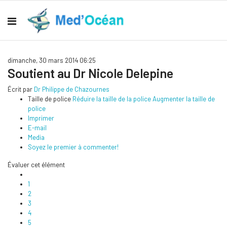
dimanche, 30 mars 2014 06:25
Soutient au Dr Nicole Delepine
Écrit par
Dr Philippe de Chazournes
Taille de police
Réduire la taille de la police
Augmenter la taille de
police
Imprimer
E-mail
Media
Soyez le premier à commenter!
Évaluer cet élément
1
2
3
4
5