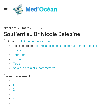
dimanche, 30 mars 2014 06:25
Soutient au Dr Nicole Delepine
Écrit par
Dr Philippe de Chazournes
Taille de police
Réduire la taille de la police
Augmenter la taille de
police
Imprimer
E-mail
Media
Soyez le premier à commenter!
Évaluer cet élément
1
2
3
4
5