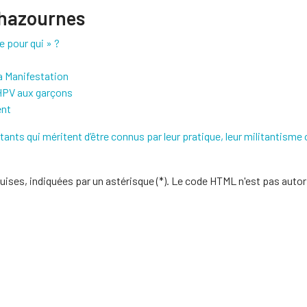
Chazournes
e pour qui » ?
a Manifestation
 HPV aux garçons
ent
tants qui méritent d’être connus par leur pratique, leur militantisme o
uises, indiquées par un astérisque (*). Le code HTML n'est pas autor