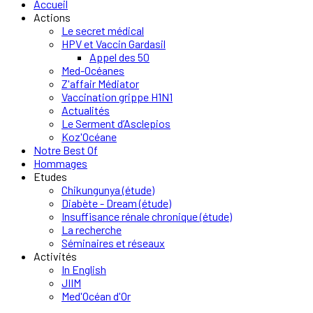
Accueil
Actions
Le secret médical
HPV et Vaccin Gardasil
Appel des 50
Med-Océanes
Z'affair Médiator
Vaccination grippe H1N1
Actualités
Le Serment d’Asclepios
Koz'Océane
Notre Best Of
Hommages
Etudes
Chikungunya (étude)
Diabète - Dream (étude)
Insuffisance rénale chronique (étude)
La recherche
Séminaires et réseaux
Activités
In English
JIIM
Med'Océan d'Or