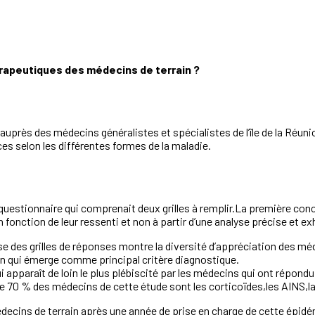
érapeutiques des médecins de terrain ?
auprès des médecins généralistes et spécialistes de l’île de la Réunion
aces selon les différentes formes de la maladie.
n questionnaire qui comprenait deux grilles à remplir.La première co
fonction de leur ressenti et non à partir d’une analyse précise et exh
e des grilles de réponses montre la diversité d’appréciation des mé
on qui émerge comme principal critère diagnostique.
ui apparaît de loin le plus plébiscité par les médecins qui ont répo
e 70 % des médecins de cette étude sont les corticoïdes,les AINS,la
decins de terrain après une année de prise en charge de cette épidém