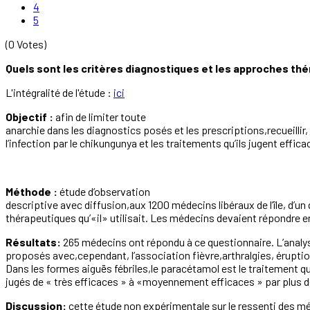
4
5
(0 Votes)
Quels sont les critères diagnostiques et les approches th
L'intégralité de l'étude :
ici
Objectif :
afin de limiter toute
anarchie dans les diagnostics posés et les prescriptions,recueillir, 
l’infection par le chikungunya et les traitements qu’ils jugent effic
Méthode :
étude d’observation
descriptive avec diffusion,aux 1200 médecins libéraux de l’île, d’u
thérapeutiques qu’«il» utilisait. Les médecins devaient répondre en 
Résultats:
265 médecins ont répondu à ce questionnaire. L’analys
proposés avec,cependant, l’association fièvre,arthralgies, érupti
Dans les formes aiguës fébriles,le paracétamol est le traitement q
jugés de « très efficaces » à «moyennement efficaces » par plus d
Discussion:
cette étude non expérimentale sur le ressenti des mé