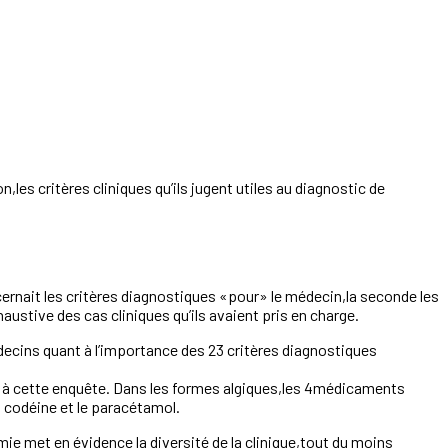
,les critères cliniques qu’ils jugent utiles au diagnostic de
ncernait les critères diagnostiques «pour» le médecin,la seconde les
austive des cas cliniques qu’ils avaient pris en charge.
decins quant à l’importance des 23 critères diagnostiques
ndu à cette enquête. Dans les formes algiques,les 4médicaments
 codéine et le paracétamol.
ie met en évidence la diversité de la clinique,tout du moins