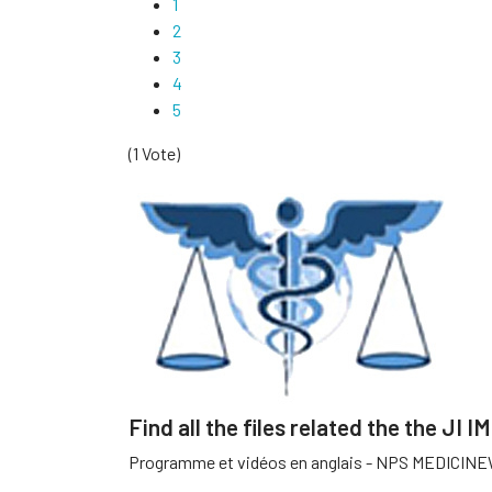
1
2
3
4
5
(1 Vote)
Find all the files related the the JI IM
Programme et vidéos en anglais - NPS MEDICIN