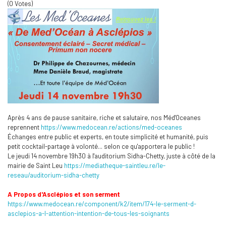
(0 Votes)
Après 4 ans de pause sanitaire, riche et salutaire, nos Méd'Oceanes
reprennent
https://www.medocean.re/
actions/med-oceanes
Échanges entre public et experts, en toute simplicité et humanité, puis
petit cocktail-partage à volonté... selon ce qu'apportera le public !
Le jeudi 14 novembre 19h30 à l'auditorium Sidha-Chetty, juste à côté de la
mairie de Saint Leu
https://mediatheque-saintleu.
re/le-
reseau/auditorium-sidha-
chetty
A Propos d'Asclépios et son serment
https://www.medocean.re/
component/k2/item/174-le-
serment-d-
asclepios-a-l-
attention-intention-de-tous-
les-soignants