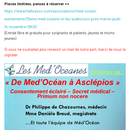
Places limitées, pensez à réserver ++
https://www.helloasso.com/
associations/med-ocean/
evenements/13eme-med-oceane-
st-leu-auditorium-pres-mairie-
jeudi-
14-novembre-19h30
(Entrée libre et gratuite pour soignants et patients, jeunes et moins
jeunes)
Si vous ne souhaitez plus recevoir un mail de notre part, merci de nous le
signaler.