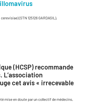
illomavirus
S. cerevisiae) (STN 125126 GARDASIL),
ublique (HCSP) recommande
s. L’association
uge cet avis « irrecevable
 été mise en doute par un collectif de médecins,