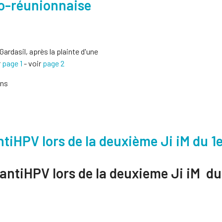
co-réunionnaise
ardasil, après la plainte d'une
r
page 1
- voir
page 2
ins
tiHPV lors de la deuxième Ji iM du 1e
antiHPV lors de la deuxieme Ji iM du